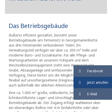
Das Betriebsgebäude
Äußerst effizient gestaltet, besteht unser
Betriebsgebäude am Firmensitz in Georgsmarienhütte
aus drei miteinander verbundenen Teilen. Im
Verwaltungsteil verfügen wir über ca. 200 m² helle und
moderne Büro- und Sozialräume. Für alle Pflege- und
Wartungsarbeiten an unserem Fuhrpark und dem
Wechselbrückenequipment steht eine Werkstatt mit
Grube, Absauganlage und umfassender Ausrüstung zur
Facebook
Verfügung. Diese bietet uns die Möglichkeit, äußerst
flexibel auf unvorhergesehene Ereignisse zu reagieren –
Jetzt anrufen
auch außerhalb der üblichen Arbeitszeiten.
Eine ca. 1.000 m² große, vollisolierte, beheizte und
E-Mail
lichtdurchflutete Lager- und Umschlaghalle rundet unser
Betriebsgebäude ab. Der Zugang erfolgt wahlweise über
ein ebenerdiges Rolltor mit 4 m Einfahrthöhe oder über