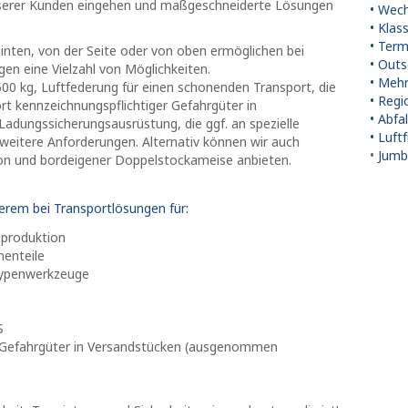
serer Kunden eingehen und maßgeschneiderte Lösungen
• Wec
• Klas
• Term
inten, von der Seite oder von oben ermöglichen bei
• Outs
en eine Vielzahl von Möglichkeiten.
• Mehr
0 kg, Luftfederung für einen schonenden Transport, die
• Reg
rt kennzeichnungspflichtiger Gefahrgüter in
• Abfa
adungssicherungsausrüstung, die ggf. an spezielle
• Luft
 weitere Anforderungen. Alternativ können wir auch
•
Jumb
on und bordeigener Doppelstockameise anbieten.
erem bei Transportlösungen für:
lproduktion
enteile
typenwerkzeuge
S
e Gefahrgüter in Versandstücken (ausgenommen